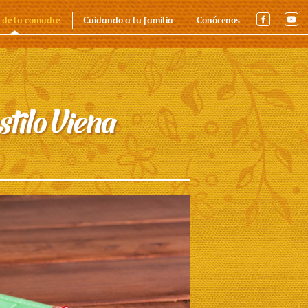
Quiénes somos
Nuestros Productos
Contacto
 de la comadre
Cuidando a tu familia
Conócenos
stilo Viena