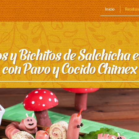
Inicio
Recetas
s y Bichitos de Salchicha e
con Pavo y Cocido Chimex