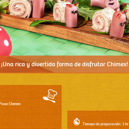
¡Una rica y divertida forma de disfrutar Chimex!
 Pavo Chimex
Tiempo de preparación: 1 hr