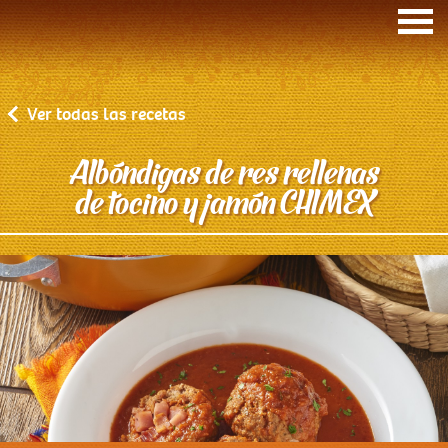
Ver todas las recetas
Albóndigas de res rellenas
de tocino y jamón CHIMEX
Inicio
Recetas de la comadre
Cuidando a tu familia
Quiénes somos
Nuestros Productos