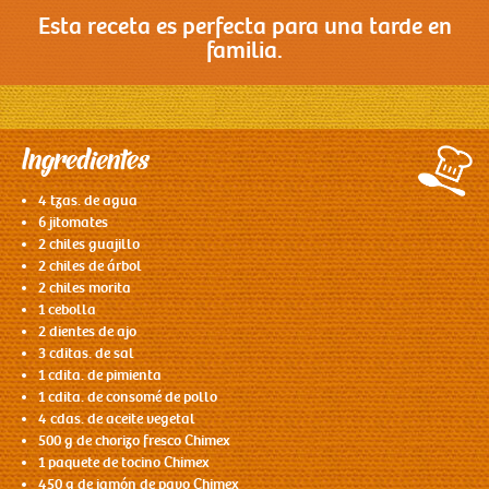
Esta receta es perfecta para una tarde en
familia.
Contacto
Ingredientes
4 tzas. de agua
6 jitomates
2 chiles guajillo
2 chiles de árbol
2 chiles morita
1 cebolla
2 dientes de ajo
3 cditas. de sal
1 cdita. de pimienta
1 cdita. de consomé de pollo
4 cdas. de aceite vegetal
500 g de chorizo fresco Chimex
1 paquete de tocino Chimex
450 g de jamón de pavo Chimex